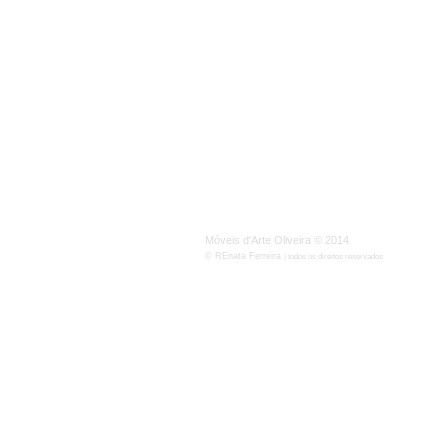
Móveis d'Arte Oliveira © 2014
© REnata Ferreira
| todos os direitos reservados